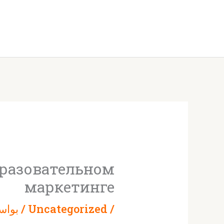
خطي
لى
لمحتوى
бразовательном
маркетинге
/
Uncategorized
/ بواس