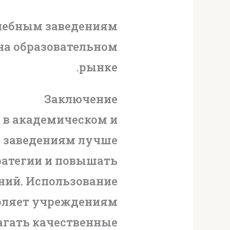
учебным заведениям
на образовательном
рынке.
Заключение
о в академическом и
м заведениям лучше
ратегии и повышать
ний. Использование
воляет учреждениям
агать качественные