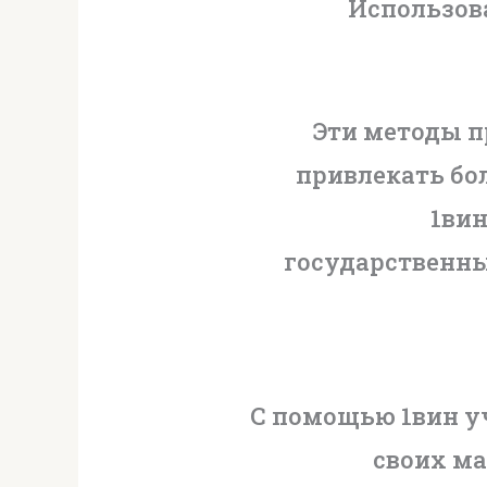
Использов
Эти методы п
привлекать бо
1ви
государственны
С помощью 1вин у
своих ма