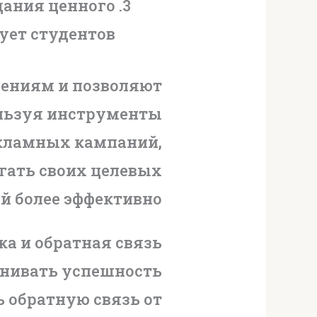
дания ценного
ует студентов
дениям и позволяют
ользуя инструменты
екламных кампаний,
гать своих целевых
й более эффективно.
а и обратная связь
енивать успешность
 обратную связь от