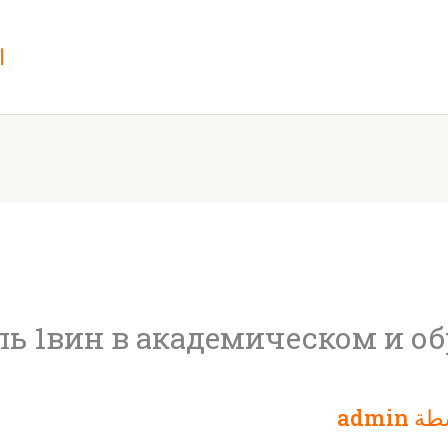
ا
ль 1вин в академическом и о
طة
admin