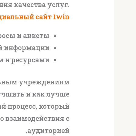
ния качества услуг.
циальный сайт 1win
росы и анкеты
ой информации
м и ресурсами
льным учреждениям
учшить и как лучше
й процесс, который
ю взаимодействия с
аудиторией.