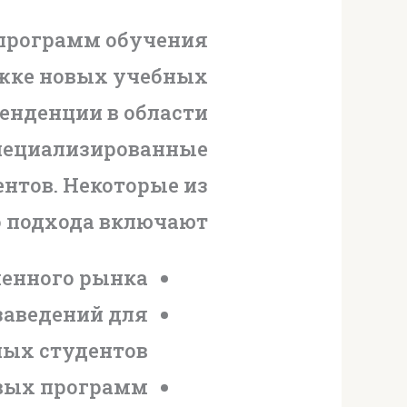
программ обучения
ржке новых учебных
тенденции в области
специализированные
нтов. Некоторые из
 подхода включают:
менного рынка
заведений для
ых студентов
овых программ