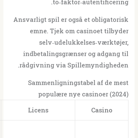
Mobilapp
Udbetalingshasti
Inden for 24 t