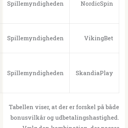
iOS & Android
(e‑wal
Responsiv website
Android‑app med
Inden for 12 t
push‑notifikationer
(e‑wal